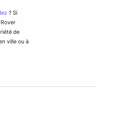
dez
? Si
 Rover
ariété de
n ville ou à