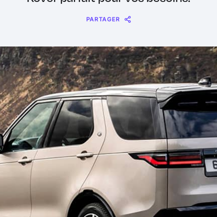
PARTAGER
Message
Messenger
WhatsApp
Copy
Share
Link