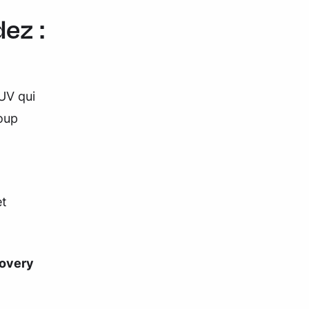
ez :
UV qui
coup
et
covery