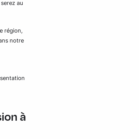
 serez au
e région,
ans notre
ésentation
ion à