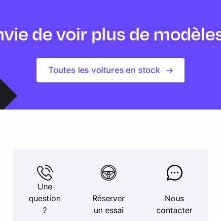
vie de voir plus de modèle
Toutes les voitures en stock
Une
question
Réserver
Nous
?
un essai
contacter