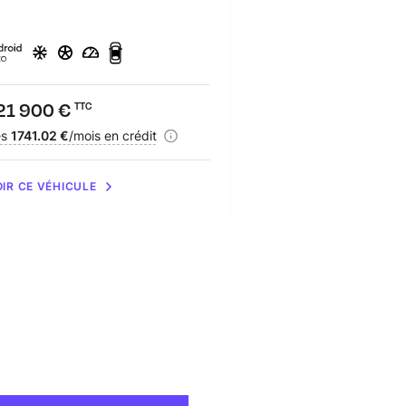
ix :
21 900 €
Prix :
32 490 €
TTC
TTC
nancement :
ès
1741.02 €
/mois en crédit
Financement :
dès
464.61 €
/mois e
IR CE VÉHICULE
VOIR CE VÉHICULE