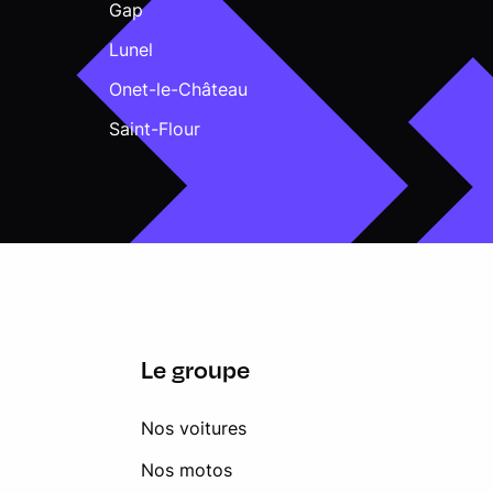
Gap
Lunel
Onet-le-Château
Saint-Flour
Le groupe
Nos voitures
Nos motos