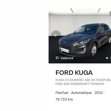
Valence
FORD KUGA
KUGA 2.5 DURATEC 190 CH FLEXIFUEL
FHEV E85 POWERSHIFT TITANIUM
Carburant :
Flexfuel
Transmission :
Automatique
Années :
2022
Kilomètres :
79 723 km