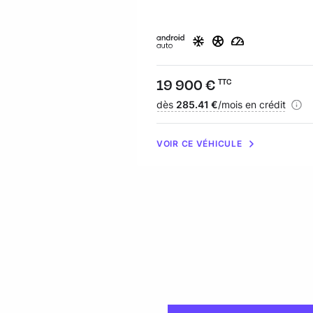
Prix :
19 900 €
TTC
Financement :
dès
285.41 €
/mois en crédit
VOIR CE VÉHICULE