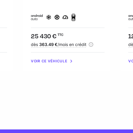
Prix :
25 430 €
Pr
1
TTC
Financement :
dès
363.49 €
/mois en crédit
Fi
d
VOIR CE VÉHICULE
VO