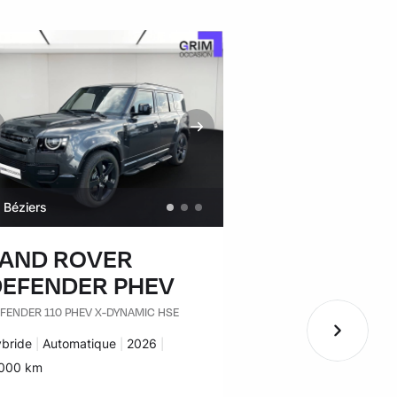
Béziers
Béziers
LAND ROVER
VOLKSWA
DEFENDER PHEV
GOLF
FENDER 110 PHEV X-DYNAMIC HSE
GOLF 1.4 HYBRID REC
DSG6 GTE
rburant :
bride
Transmission :
Automatique
Années :
2026
Carburant :
Hybride
Transmissi
Automatiq
lomètres :
000 km
Kilomètres :
39 934 km