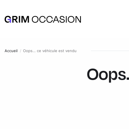
Accueil
Oops… ce véhicule est vendu
Oops.