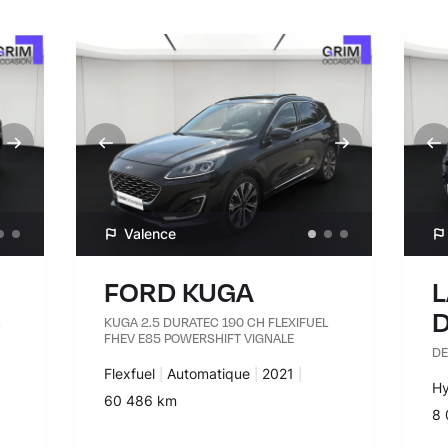
Valence
FORD KUGA
KUGA 2.5 DURATEC 190 CH FLEXIFUEL
FHEV E85 POWERSHIFT VIGNALE
DE
Carburant :
Flexfuel
Transmission :
Automatique
Années :
2021
Ca
Hy
Kilomètres :
60 486 km
Ki
8 