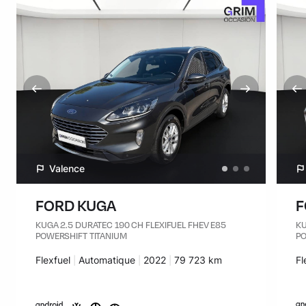
Valence
FORD KUGA
F
KUGA 2.5 DURATEC 190 CH FLEXIFUEL FHEV E85
KU
POWERSHIFT TITANIUM
PO
Carburant :
Flexfuel
Transmission :
Automatique
Années :
2022
Kilomètres :
79 723 km
Ca
Fl