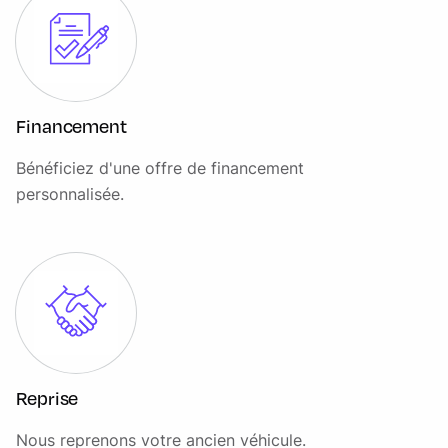
passager AV
Fonction "Follow me home", éclairage d'accompagnement
Fonction profile: import/export des données et réglages
véhicule
Financement
Fonction sécurité piéton avec capot actif
Bénéficiez d'une offre de financement
Fonction Start&Stop et démarrage sans clé
personnalisée.
Freins à disques à l'AV (ventilés)
Indicateur de pressions des 4 pneus et avertisseur
automatique en cas de perte de pression d'au moins 25%
sur un des pneus
Insert passager Camden
Inserts annulaires et surface décorative pour la planche de
bord "Hazy Grey"
Reprise
Instrumentation digitale avancée
Nous reprenons votre ancien véhicule.