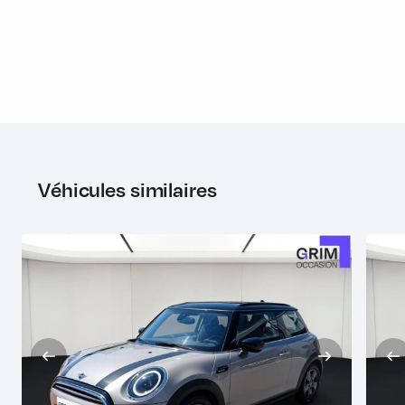
Pare-chocs AV/AR dans la couleur de la carrosserie
Poignée de coffre teinte noire
Poignée de malle AR teinte High-Gloss black
Poignées de portes chromées
Poignées intérieures de portes chromées
Porte-boissons AV (x2)
Véhicules similaires
Prise 12V sous la console centrale
Projecteurs Full LED
Radars de stationnement AR
Réglage électrique de la portée des projecteurs
Réglage en hauteur du siège passager AV
Régulateur de vitesse avec fonction freinage