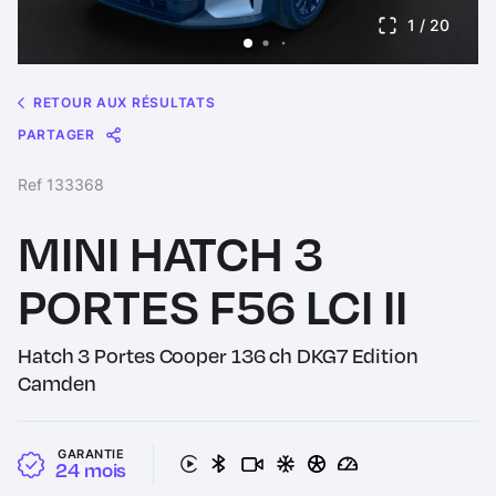
1
/ 20
RETOUR AUX RÉSULTATS
PARTAGER
Message
Messenger
WhatsApp
Copy
Share
Ref 133368
Link
MINI HATCH 3
PORTES F56 LCI II
Hatch 3 Portes Cooper 136 ch DKG7 Edition
Camden
GARANTIE
24 mois