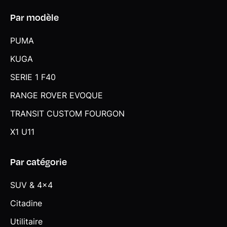
Triangle de présignalisation avec kit de premiers secours
Par modèle
Tuner DAB
PUMA
Verrouillage automatique des portes dès 16 Km/h
KUGA
Verrouillage centralisé des portes, du coffre et de la trappe
à carburant
SERIE 1 F40
Vitre AR chauffante avec essuie-glace
RANGE ROVER EVOQUE
Volant en cuir 3 branches réglable en hauteur et en
TRANSIT CUSTOM FOURGON
profondeur avec insert Piano Black
X1 U11
Volant Sport gainé Cuir
Par catégorie
SUV & 4x4
Citadine
Utilitaire