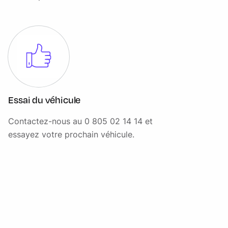
Jantes alliage 6.5Jx16" (195/55 R16) design "Victory
Spoke" noires
Kit de réparation de pneus
Kit Eclairage
Kit Rangement
Lève-vitres électriques AV avec commande à impulsion et
protection anti-pincement
Essai du véhicule
MINI Driving Modes
Contactez-nous au 0 805 02 14 14 et
essayez votre prochain véhicule.
MINI Safety (Assistance à la conduite)
Ordinateur de bord multifonctions
Ouïes de clignotants Camden
Ouverture et fermeture à distance des vitres et du TOE si
équipé
Pack Connected Navigation