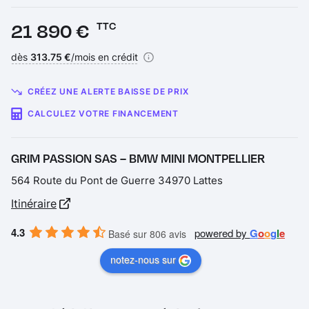
Prix :
21 890 €
TTC
Financement :
dès
313.75 €
/mois en crédit
CRÉEZ UNE ALERTE BAISSE DE PRIX
CALCULEZ VOTRE FINANCEMENT
GRIM PASSION SAS – BMW MINI MONTPELLIER
564 Route du Pont de Guerre 34970 Lattes
Itinéraire
4.3
powered by
G
o
o
g
l
e
Basé sur 806 avis
notez-nous sur