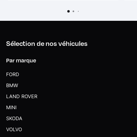
Surveillance de la pression des pneumatiques
Surveillance de l'éclairage extérieur
Système Bluetooth
Système d'accès aux places AR Easy-Entry
Sélection de nos véhicules
Système de maintenance intelligent Condition Based
Service (CBS)
Par marque
Système de navigation MINI
FORD
Tapis de sol en velours
BMW
Teinte d'habitacle Carbon Black
LAND ROVER
TeleServices
MINI
Toit couleur carrosserie
SKODA
Touches multifonctions sur le volant
VOLVO
Trappe à carburant côté droit