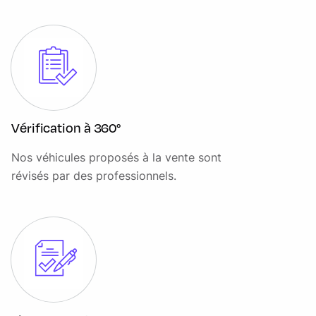
Ciel de pavillon M Anthracite
Clés radiocommandées à mémorisation automatique des
réglages "Personal Profile"
Clignotants LED intégrés aux feux de jour
Climatisation automatique bi-zone
Vérification à 360°
Commande électrique du hayon de coffre
Nos véhicules proposés à la vente sont
Compatible Plug&Charge sur certaines bornes publiques
révisés par des professionnels.
Connectivité téléphone Bluetooth
Console centrale avec insert noir brillant
Contour de vitres noir mat
Contrôle de stabilité dynamique (DSC) avec dotation
élargie Contrôle de freinage en courbe (CBC), Contrôle
automatique de la stabilité (ASC), Contrôle dynamique des
freins (DBC), Stabilisation de remorque, Assistant