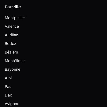
Assistant - Amazon Alexa - My Modes (Efficient, Personal,
Sport) - Fonctions "Ma BMW à distance" - Services eDrive
Par ville
(pour X1 PHEV & iX1) - Remote Software Update (RSU)
Montpellier
Shadow Line M brillant Eléments en noir à haute brillance :
- Panneaux de garnissage des montants B et C -
Valence
Encadrement extérieur des vitres latérales - Pieds et
Aurillac
triangles des rétroviseurs extérieurs - Rails de toit
(Touring)
Rodez
Sièges AV chauffants
Béziers
Sièges AV Sport
Montélimar
Sièges conducteur et passages réglables en hauteur et
Bayonne
inclinaison du dossier
Albi
Sorties d'échappement non visibles
Pau
Suspensions SelectDrive M
Dax
Système audio 6 HP
Avignon
Système de détection de somnolence