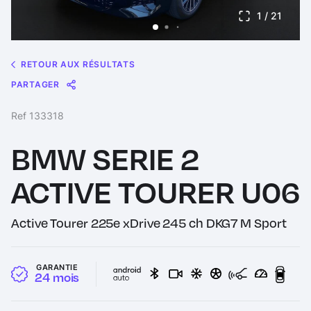
1
/ 21
RETOUR AUX RÉSULTATS
PARTAGER
Message
Messenger
WhatsApp
Copy
Share
Ref 133318
Link
BMW SERIE 2
ACTIVE TOURER U06
Active Tourer 225e xDrive 245 ch DKG7 M Sport
GARANTIE
24 mois