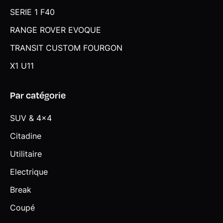
SERIE 1 F40
Régulateur de vitesse avec fonction de freinage et limiteur
de vitesse
RANGE ROVER EVOQUE
Rétroviseurs extérieurs couleur carrosserie et chauffants
TRANSIT CUSTOM FOURGON
avec rappels de clignotants intégrés
X1 U11
Rétroviseurs extérieurs rabattables électriquement
Sellerie Alcantara / Veganza "Schwarz" avec surpiqûres
Par catégorie
contrastantes bleues
SUV & 4x4
Services Après-vente connectés BMW TeleServices (durée
de vie de la voiture) - Appel Automatique - Appel Manuel -
Citadine
Appel "BMW Assistance - Teleservice Battery Guard -
Appel Hotline
Utilitaire
Services connectés "BMW Digital" Navigation: Information
Electrique
trafic en temps réel RTTI (informations sur l'itinéraire actif
Break
uniquement), Carte en streaming (les mises à jour ne sont
plus nécessaires) - Connected Charging (pour iX1) - Apple
Coupé
CarPlay - Android Auto - BMW Intelligent Personal