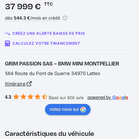
Prix :
37 999 €
TTC
Financement :
dès
544.3 €
/mois en crédit
CRÉEZ UNE ALERTE BAISSE DE PRIX
CALCULEZ VOTRE FINANCEMENT
GRIM PASSION SAS – BMW MINI MONTPELLIER
564 Route du Pont de Guerre 34970 Lattes
Itinéraire
4.3
powered by
G
o
o
g
l
e
Basé sur 806 avis
notez-nous sur
Caractéristiques du véhicule