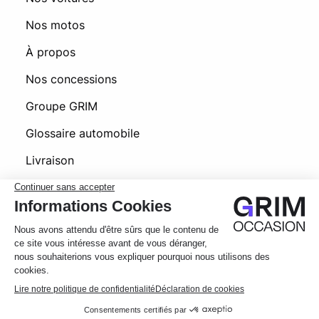
Nos motos
À propos
Nos concessions
Groupe GRIM
Glossaire automobile
Livraison
Foire aux questions
© 2026 Grim Occasion
Conditions générales d’utilisation
Message
Appelez
Politique de confidentialité