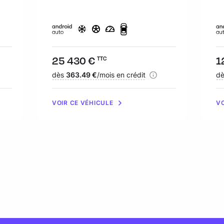
Prix :
25 430 €
Pr
1
TTC
Financement :
dès
363.49 €
/mois en crédit
Fi
d
VOIR CE VÉHICULE
VO