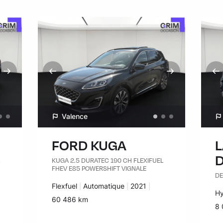
Valence
FORD KUGA
KUGA 2.5 DURATEC 190 CH FLEXIFUEL
FHEV E85 POWERSHIFT VIGNALE
DE
Carburant :
Flexfuel
Transmission :
Automatique
Années :
2021
Ca
Hy
Kilomètres :
60 486 km
Ki
8 