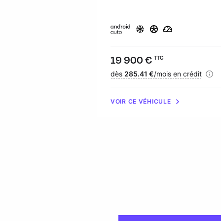
Prix :
19 900 €
TTC
Financement :
dès
285.41 €
/mois en crédit
VOIR CE VÉHICULE