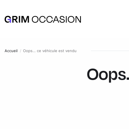
Accueil
Oops… ce véhicule est vendu
Oops.