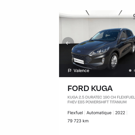
Valence
FORD KUGA
KUGA 2.5 DURATEC 190 CH FLEXIFUEL
FHEV E85 POWERSHIFT TITANIUM
Carburant :
Flexfuel
Transmission :
Automatique
Années :
2022
Kilomètres :
79 723 km