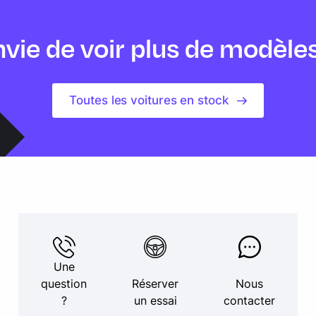
vie de voir plus de modèle
Toutes les voitures en stock
Une
question
Réserver
Nous
?
un essai
contacter