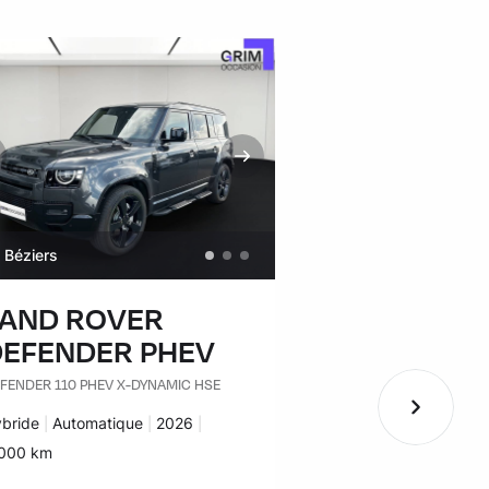
Béziers
Béziers
LAND ROVER
VOLKSWA
DEFENDER PHEV
GOLF
FENDER 110 PHEV X-DYNAMIC HSE
GOLF 1.4 HYBRID REC
DSG6 GTE
rburant :
bride
Transmission :
Automatique
Années :
2026
Carburant :
Hybride
Transmissi
Automatiq
lomètres :
000 km
Kilomètres :
39 934 km