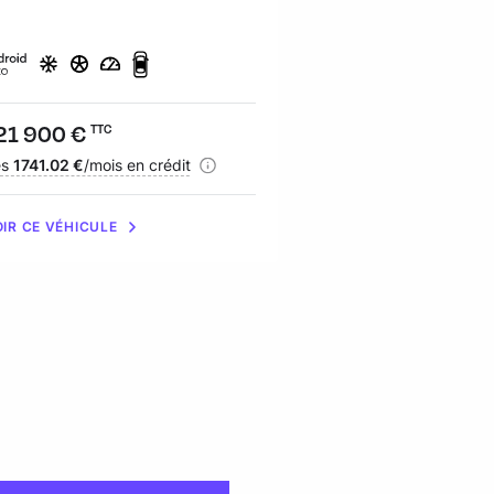
ix :
21 900 €
Prix :
32 490 €
TTC
TTC
nancement :
ès
1741.02 €
/mois en crédit
Financement :
dès
464.61 €
/mois e
IR CE VÉHICULE
VOIR CE VÉHICULE