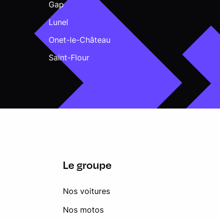
Gap
Lunel
Onet-le-Château
Saint-Flour
Le groupe
Nos voitures
Nos motos