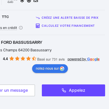
€
TTC
CRÉEZ UNE ALERTE BAISSE DE PRIX
CALCULEZ VOTRE FINANCEMENT
s en crédit
– FORD BASSUSSARRY
es Champs 64200 Bassussarry
4.4
powered by
G
o
o
g
l
e
Basé sur 731 avis
notez-nous sur
er un message
Appelez