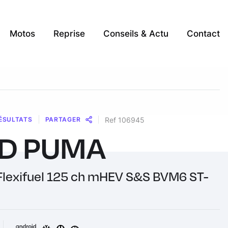
Motos
Reprise
Conseils & Actu
Contact
ÉSULTATS
PARTAGER
Ref 106945
D PUMA
Message
Messenger
WhatsApp
Copy
Share
Link
Flexifuel 125 ch mHEV S&S BVM6 ST-