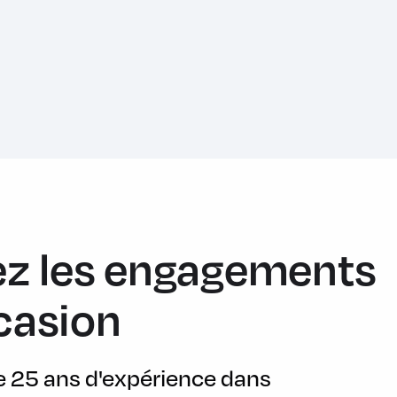
ux de route aux feux de croisement
ur pneus 215/55 R17)
z les engagements
casion
ations de vitesse sur le tableau de bord)
de 25 ans d'expérience dans