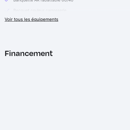
Becquet couleur carrosserie
Voir tous les équipements
Bouton de démarrage "Ford Power"
Combiné d'instrumentation numérique 12.3" avec Ecomode
Console centrale avec accoudoir et rangements
Financement
Correcteur électronique de trajectoire (ESP)
Désactivation de l'airbag passager
Direction assistée électrique
Disques de frein AV
Eclairage d'ambiance intérieur
Environnement noir
Feux AR à LED
Feux de jour à LED