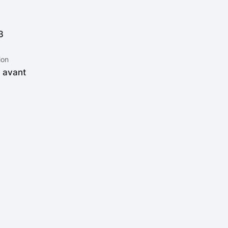
3
ion
n avant