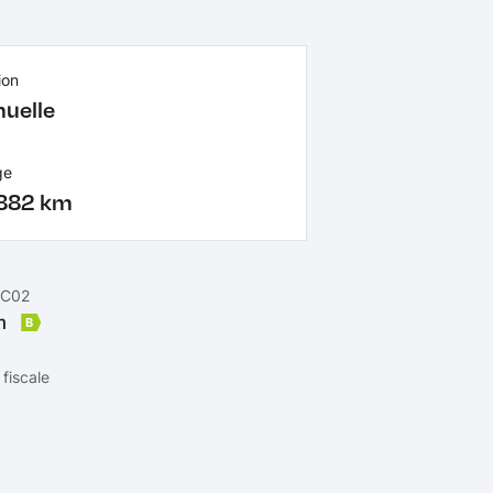
ion
uelle
ge
882 km
 C02
km
B
fiscale