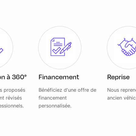
vrants et rabattables électriquement avec
n lombaire
ion à 360°
Financement
Reprise
vocales, 2 ports USB, alerte contresens,
es proposés
Bénéficiez d'une offre de
Nous repren
nt révisés
financement
ancien véhic
essionnels.
personnalisée.
on et détection piétons