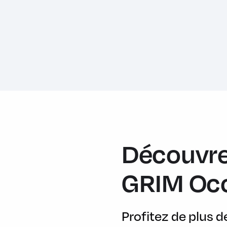
Feux de route intelligents - Commutation automatique des fe
FordPass Connect avec modem embarqué et fonction E-Call
Grille de calandre active
Grille de calandre ST-Line
Jantes alliage 17" 5x2 branches finition Black Machined (po
Kit de carrosserie ST-Line
Kit de réparation pneumatique
Levier de frein à main Sensico
Découvre
Levier de vitesse Sensico
GRIM Oc
Limiteur de vitesse intelligent (affichage instantané des limit
Peinture non métallisée Bleu Abysse
Phares antibrouillard AV avec fonction éclairage des angles
Profitez de plus 