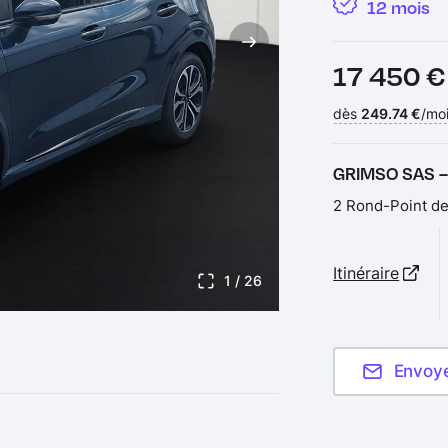
12 mois
Prix :
17 450 
Financement :
dès
249.74 €
/moi
GRIMSO SAS 
2 Rond-Point d
Itinéraire
1
/ 26
Envoy