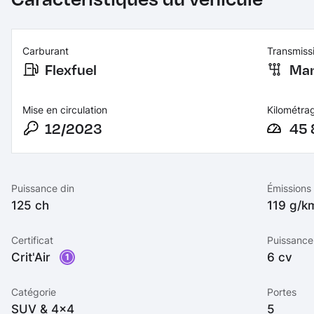
Carburant
Transmiss
Flexfuel
Man
Mise en circulation
Kilométra
12/2023
45 
Puissance din
Émissions
125 ch
119 g/
Certificat
Puissance 
Crit'Air
6 cv
1
Catégorie
Portes
SUV & 4x4
5