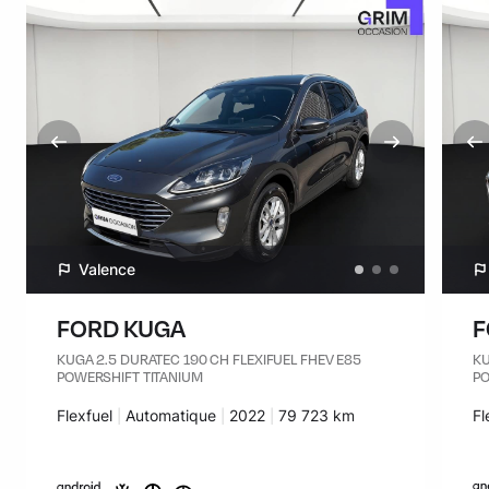
Valence
FORD KUGA
F
KUGA 2.5 DURATEC 190 CH FLEXIFUEL FHEV E85
KU
POWERSHIFT TITANIUM
PO
Carburant :
Flexfuel
Transmission :
Automatique
Années :
2022
Kilomètres :
79 723 km
Ca
Fl